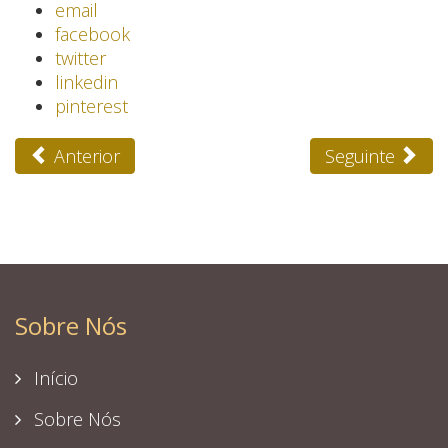
email
facebook
twitter
linkedin
pinterest
Anterior
Seguinte
Sobre Nós
Início
Sobre Nós