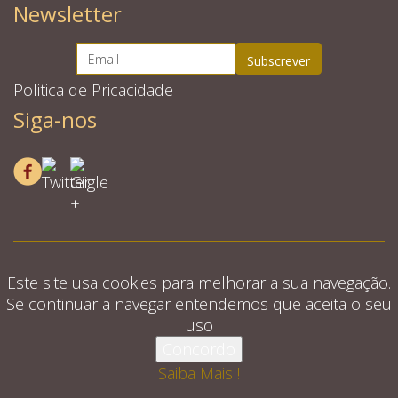
Newsletter
Politica de Pricacidade
Siga-nos
Este site usa cookies para melhorar a sua navegação.
Se continuar a navegar entendemos que aceita o seu
uso
© 2026 Quintinha d'aldeia. Todos os direitos
Concordo
reservados.
Saiba Mais !